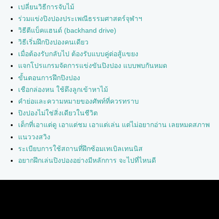
เปลี่ยนวิธีการจับไม้
ร่วมแข่งปิงปองประเพณีธรรมศาสตร์จุฬาฯ
วิธีตีแบ็คแฮนด์ (backhand drive)
วิธีเริ่มฝึกปิงปองคนเดียว
เมื่อต้องรับกลับไป ต้องรับแบบคู่ต่อสู้แขยง
แจกโปรแกรมจัดการแข่งขันปิงปอง แบบพบกันหมด
ขั้นตอนการฝึกปิงปอง
เชือกล่องหน ใช้ดึงลูกเข้าหาไม้
คำย่อและความหมายของศัพท์ที่ควรทราบ
ปิงปองไม่ใช่สิ่งเดียวในชีวิต
เด็กที่เอาแต่ดู เอาแต่ชม เอาแต่เล่น แต่ไม่อยากอ่าน เลยหมดสภาพ
แนววงสวิง
ระเบียบการใช้สถานที่ฝึกซ้อมเทเบิลเทนนิส
อยากฝึกเล่นปิงปองอย่างมีหลักการ จะไปที่ไหนดี