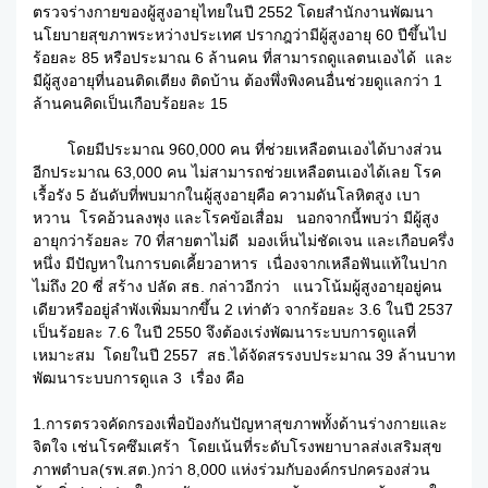
ตรวจร่างกายของผู้สูงอายุไทยในปี 2552 โดยสำนักงานพัฒนา
นโยบายสุขภาพระหว่างประเทศ ปรากฎว่ามีผู้สูงอายุ 60 ปีขึ้นไป
ร้อยละ 85 หรือประมาณ 6 ล้านคน ที่สามารถดูแลตนเองได้ และ
มีผู้สูงอายุที่นอนติดเตียง ติดบ้าน ต้องพึ่งพิงคนอื่นช่วยดูแลกว่า 1
ล้านคนคิดเป็นเกือบร้อยละ 15
โดยมีประมาณ 960,000 คน ที่ช่วยเหลือตนเองได้บางส่วน
อีกประมาณ 63,000 คน ไม่สามารถช่วยเหลือตนเองได้เลย โรค
เรื้อรัง 5 อันดับที่พบมากในผู้สูงอายุคือ ความดันโลหิตสูง เบา
หวาน โรคอ้วนลงพุง และโรคข้อเสื่อม นอกจากนี้พบว่า มีผู้สูง
อายุกว่าร้อยละ 70 ที่สายตาไม่ดี มองเห็นไม่ชัดเจน และเกือบครึ่ง
หนึ่ง มีปัญหาในการบดเคี้ยวอาหาร เนื่องจากเหลือฟันแท้ในปาก
ไม่ถึง 20 ซี่ สร้าง ปลัด สธ. กล่าวอีกว่า แนวโน้มผู้สูงอายุอยู่คน
เดียวหรืออยู่ลำพังเพิ่มมากขึ้น 2 เท่าตัว จากร้อยละ 3.6 ในปี 2537
เป็นร้อยละ 7.6 ในปี 2550 จึงต้องเร่งพัฒนาระบบการดูแลที่
เหมาะสม โดยในปี 2557 สธ.ได้จัดสรรงบประมาณ 39 ล้านบาท
พัฒนาระบบการดูแล 3 เรื่อง คือ
1.การตรวจคัดกรองเพื่อป้องกันปัญหาสุขภาพทั้งด้านร่างกายและ
จิตใจ เช่นโรคซึมเศร้า โดยเน้นที่ระดับโรงพยาบาลส่งเสริมสุข
ภาพตำบล(รพ.สต.)กว่า 8,000 แห่งร่วมกับองค์กรปกครองส่วน