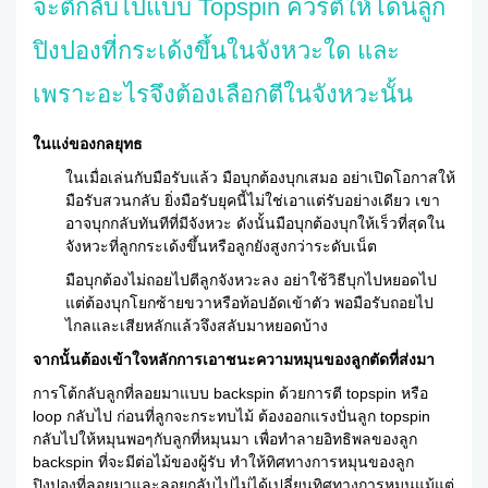
จะตีกลับไปแบบ Topspin ควรตีให้โดนลูก
ปิงปองที่กระเด้งขึ้นในจังหวะใด และ
เพราะอะไรจึงต้องเลือกตีในจังหวะนั้น
ในแง่ของกลยุทธ
ในเมื่อเล่นกับมือรับแล้ว มือบุกต้องบุกเสมอ อย่าเปิดโอกาสให้
มือรับสวนกลับ ยิ่งมือรับยุคนี้ไม่ใช่เอาแต่รับอย่างเดียว เขา
อาจบุกกลับทันทีที่มีจังหวะ ดังนั้นมือบุกต้องบุกให้เร็วที่สุดใน
จังหวะที่ลูกกระเด้งขึ้นหรือลูกยังสูงกว่าระดับเน็ต
มือบุกต้องไม่ถอยไปตีลูกจังหวะลง อย่าใช้วิธีบุกไปหยอดไป
แต่ต้องบุกโยกซ้ายขวาหรือท้อปอัดเข้าตัว พอมือรับถอยไป
ไกลและเสียหลักแล้วจึงสลับมาหยอดบ้าง
จากนั้นต้องเข้าใจหลักการเอาชนะความหมุนของลูกตัดที่ส่งมา
การโต้กลับลูกที่ลอยมาแบบ backspin ด้วยการตี topspin หรือ
loop กลับไป ก่อนที่ลูกจะกระทบไม้ ต้องออกแรงปั่นลูก topspin
กลับไปให้หมุนพอๆกับลูกที่หมุนมา เพื่อทำลายอิทธิพลของลูก
backspin ที่จะมีต่อไม้ของผู้รับ ทำให้ทิศทางการหมุนของลูก
ปิงปองที่ลอยมาและลอยกลับไปไม่ได้เปลี่ยนทิศทางการหมุนแม้แต่