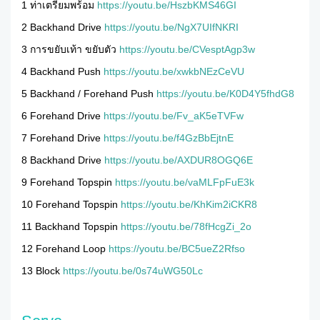
1 ท่าเตรียมพร้อม
https://youtu.be/HszbKMS46GI
2 Backhand Drive
https://youtu.be/NgX7UIfNKRI
3 การขยับเท้า ขยับตัว
https://youtu.be/CVesptAgp3w
4 Backhand Push
https://youtu.be/xwkbNEzCeVU
5 Backhand / Forehand Push
https://youtu.be/K0D4Y5fhdG8
6 Forehand Drive
https://youtu.be/Fv_aK5eTVFw
7 Forehand Drive
https://youtu.be/f4GzBbEjtnE
8 Backhand Drive
https://youtu.be/AXDUR8OGQ6E
9 Forehand Topspin
https://youtu.be/vaMLFpFuE3k
10 Forehand Topspin
https://youtu.be/KhKim2iCKR8
11 Backhand Topspin
https://youtu.be/78fHcgZi_2o
12 Forehand Loop
https://youtu.be/BC5ueZ2Rfso
13 Block
https://youtu.be/0s74uWG50Lc