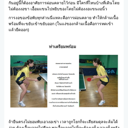
กันอยู่นี้ก็ต้องอาศัยการผ่อนคลายไว้ก่อน มีใครที่ไหนบ้างที่เดินโดย
ไม่ต้องงอขา เอื้อมแขนไปหยิบของโดยไม่ต้องงอแขนงอนิ้ว
การงอของข้อพับทุกส่วนนี่แหละคือการผ่อนคลาย ทำให้กล้ามเนื้อ
พร้อมที่จะขยับเข้าขยับออก (ในแง่ของกล้ามเนื้อคือการหดเข้า
แล้วยืดออก)
ถ้ายืนตรงไม่ยอมพับเอวงอเข่า เวลาถูกโยกก็จะเสียสมดุลจะล้มได้
ง่าย ต้องเอื้อมออกไปตีลูก พอเอื้อมออกไปก็จะต้องเกร็งเอวเกร็งหลัง