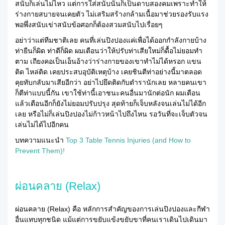
สนับก็เล่นไม่ไหว แต่การใส่สนับนั้นก็เป็นดาบสองคมเพราะทำให้
ร่างกายสบายจนเคยตัว ไม่เสริมสร้างกล้ามเนื้อมาช่วยรองรับแรง
พอพึ่งสนับเข่าสนับข้อศอกก็ต้องสวมสนับไปเรื่อยๆ
อย่าว่าแต่ทีมชาติเลย คนที่เล่นปิงปองแค่เพื่อได้ออกกำลังกายบ้าง
ท่ายืนก็ผิด ท่าตีก็ผิด ผมเตือนว่าให้ปรับท่าเสียใหม่ก็ดื้อไม่ยอมทำ
ตาม เถียงคอเป็นเอ็นอ้างว่าร่างกายของเขาทำไม่ได้หรอก แขน
ติด ไหล่ติด เคยประสบอุบัติเหตุบ้าง เคยชินตีท่าอย่างนี้มาตลอด
คุยทับกลับมาเสียอีกว่า อย่าไปยึดติดกับตำรานักเลย หลายคนเขา
ก็ตีท่าแบบนี้กัน เขาใช้ท่านี้เอาชนะคนอื่นมานักต่อนัก ผมเตือน
แล้วเตือนอีกก็ยังไม่ยอมปรับปรุง สุดท้ายก็เจ็บหลังจนเล่นไม่ได้อีก
เลย หรือไม่ก็เล่นปิงปองไม่ก้าวหน้าไปถึงไหน รอวันที่จะเจ็บตัวจน
เล่นไม่ได้ไปอีกคน
บทความแนะนำ
Top 3 Table Tennis Injuries (and How to
Prevent Them)!
ผ่อนคลาย (Relax)
ผ่อนคลาย (Relax) คือ หลักการสำคัญของการเล่นปิงปองและกีฬา
อื่นแทบทุกชนิด แม้แต่การขยับแข้งขยับขาที่คนเราเดินไปเดินมา