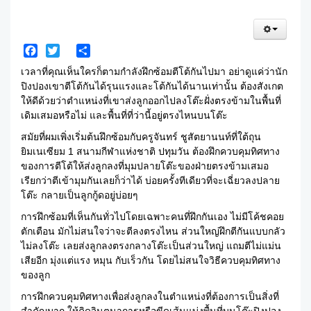
Facebook
Twitter
Share
เวลาที่คุณเห็นใครก็ตามกำลังฝึกซ้อมตีโต้กันไปมา อย่าดูแค่ว่านัก
ปิงปองเขาตีโต้กันได้รุนแรงและโต้กันได้นานเท่านั้น ต้องสังเกต
ให้ดีด้วยว่าตำแหน่งที่เขาส่งลูกออกไปลงโต๊ะฝั่งตรงข้ามในพื้นที่
เดิมเสมอหรือไม่ และพื้นที่ที่ว่านี้อยู่ตรงไหนบนโต๊ะ
สมัยที่ผมเพิ่งเริ่มต้นฝึกซ้อมกับครูจันทร์ ชูสัตยานนท์ที่ใต้ถุน
ยิมเนเซียม 1 สนามกีฬาแห่งชาติ ปทุมวัน ต้องฝึกควบคุมทิศทาง
ของการตีโต้ให้ส่งลูกลงที่มุมปลายโต๊ะของฝ่ายตรงข้ามเสมอ
เรียกว่าตีเข้ามุมกันเลยก็ว่าได้ บ่อยครั้งทีเดียวที่จะเฉี่ยวลงปลาย
โต๊ะ กลายเป็นลูกกู้ดอยู่บ่อยๆ
การฝึกซ้อมที่เห็นกันทั่วไปโดยเฉพาะคนที่ฝึกกันเอง ไม่มีโค้ชคอย
ตักเตือน มักไม่สนใจว่าจะตีลงตรงไหน ส่วนใหญ่ฝึกตีกันแบบกลัว
ไม่ลงโต๊ะ เลยส่งลูกลงตรงกลางโต๊ะเป็นส่วนใหญ่ แถมตีไม่แม่น
เสียอีก มุ่งแต่แรง หมุน กับเร็วกัน โดยไม่สนใจวิธีควบคุมทิศทาง
ของลูก
การฝึกควบคุมทิศทางเพื่อส่งลูกลงในตำแหน่งที่ต้องการเป็นสิ่งที่