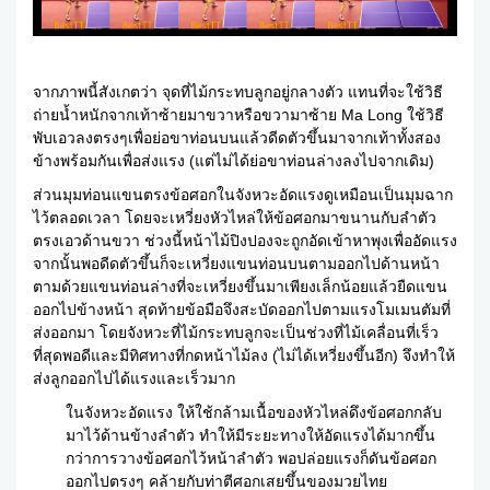
จากภาพนี้สังเกตว่า จุดที่ไม้กระทบลูกอยู่กลางตัว แทนที่จะใช้วิธี
ถ่ายน้ำหนักจากเท้าซ้ายมาขวาหรือขวามาซ้าย Ma Long ใช้วิธี
พับเอวลงตรงๆเพื่อย่อขาท่อนบนแล้วดีดตัวขึ้นมาจากเท้าทั้งสอง
ข้างพร้อมกันเพื่อส่งแรง (แต่ไม่ได้ย่อขาท่อนล่างลงไปจากเดิม)
ส่วนมุมท่อนแขนตรงข้อศอกในจังหวะอัดแรงดูเหมือนเป็นมุมฉาก
ไว้ตลอดเวลา โดยจะเหวี่ยงหัวไหล่ให้ข้อศอกมาขนานกับลำตัว
ตรงเอวด้านขวา ช่วงนี้หน้าไม้ปิงปองจะถูกอัดเข้าหาพุงเพื่ออัดแรง
จากนั้นพอดีดตัวขึ้นก็จะเหวี่ยงแขนท่อนบนตามออกไปด้านหน้า
ตามด้วยแขนท่อนล่างที่จะเหวี่ยงขึ้นมาเพียงเล็กน้อยแล้วยืดแขน
ออกไปข้างหน้า สุดท้ายข้อมือจึงสะบัดออกไปตามแรงโมเมนตัมที่
ส่งออกมา โดยจังหวะที่ไม้กระทบลูกจะเป็นช่วงที่ไม้เคลื่อนที่เร็ว
ที่สุดพอดีและมีทิศทางที่กดหน้าไม้ลง (ไม่ได้เหวี่ยงขึ้นอีก) จึงทำให้
ส่งลูกออกไปได้แรงและเร็วมาก
ในจังหวะอัดแรง ให้ใช้กล้ามเนื้อของหัวไหล่ดึงข้อศอกกลับ
มาไว้ด้านข้างลำตัว ทำให้มีระยะทางให้อัดแรงได้มากขึ้น
กว่าการวางข้อศอกไว้หน้าลำตัว พอปล่อยแรงก็ดันข้อศอก
ออกไปตรงๆ คล้ายกับท่าตีศอกเสยขึ้นของมวยไทย