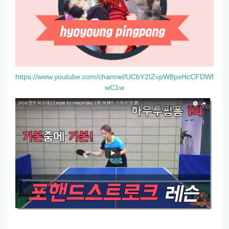
https://www.youtube.com/channel/UCbY2IZvpW8pxHcCFDWf
wC1w