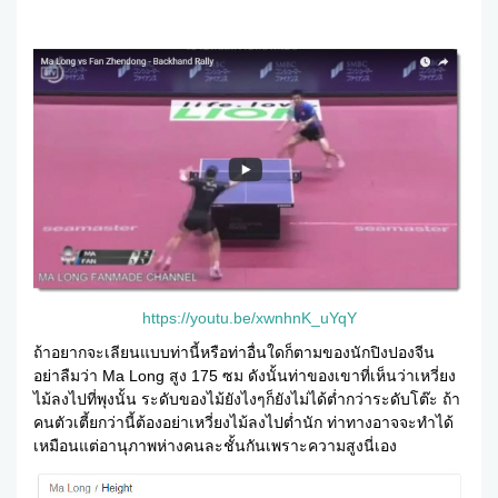
https://youtu.be/xwnhnK_uYqY
ถ้าอยากจะเลียนแบบท่านี้หรือท่าอื่นใดก็ตามของนักปิงปองจีน
อย่าลืมว่า Ma Long สูง 175 ซม ดังนั้นท่าของเขาที่เห็นว่าเหวี่ยง
ไม้ลงไปที่พุงนั้น ระดับของไม้ยังไงๆก็ยังไม่ได้ต่ำกว่าระดับโต๊ะ ถ้า
คนตัวเตี้ยกว่านี้ต้องอย่าเหวี่ยงไม้ลงไปต่ำนัก ท่าทางอาจจะทำได้
เหมือนแต่อานุภาพห่างคนละชั้นกันเพราะความสูงนี่เอง