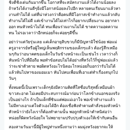
ชิงดีชิงเด่นกันมากขึ้น โอกาสที่จะสมัครงานแล้วได้งานน้อยลง
ถ้าหวังได้งานดีๆยิ่งมีโอกาสน้อยลงไปอีก หลายคนเรียนมาแล้วหา
งานทำไม่ได้ แต่ที่น่าห่วงกว่าคือคนที่มีโอกาสเข้าทำงานแล้วกลับ
ทำงานได้ไม่ดี แค่เข้างานได้ไม่เท่าไรก็อยากเปลี่ยนงาน อยากลา
ออก ทนหัวหน้าไม่ได้ ทนเพื่อนร่วมงานไม่ได้ ขาดความอดความ
ทน ไม่รอเวลาว่าอีกหน่อยก็จะค่อยๆดีขึ้น
อย่าว่าแต่วัยรุ่นเลย แค่เด็กอายุสิบขวบก็มีปัญหามิใช่น้อย พ่อแม่
ครูอาจารย์หรือผู้ใหญ่เห็นพฤติกรรมของเด็กๆแล้ว ต้องรู้สึกเหมือ
นๆกันว่าอนาคตของเด็กในวันข้างหน้าจะเป็นเช่นไร เวลาว่างก็
หันหน้าไปที่มือถือ พอทำข้อสอบไม่ได้อย่างที่หวังไว้ก็ขู่พ่อแม่แล้ว
ว่าจะฆ่าตัวตาย พอผิดหวังอะไรนิดอะไรหน่อยก็บอกว่ารับไม่ได้
แล้วหันไปหาของมอมเมา หันไปคบเพื่อนที่เอาแต่ทำเรื่องสนุกไป
วันๆ
ทั้งหมดนี้เป็นเพราะเด็กๆยังมีความคิดที่ใสซื่อบริสุทธิ์เหมือนผ้า
ขาวสะอาด ไม่เคยมีประสบการณ์มาก่อนว่าโลกข้างนอกของจริง
เป็นอย่างไร ถ้าเป็นเด็กที่ชินแต่พ่อแม่เอาใจ พอเข้าทำงานแล้ว
ไม่มีทางเอาแต่ใจตัวเองได้อีก ต้องเชื่อฟังทำตามคำสั่งของหัวหน้า
หัวหน้าว่ายังไงเราก็ต้องทำตามนั้น พอถูกหัวหน้าตำหนิต่อว่า
หน่อยก็ผิดหวังน้อยใจ ไม่พยายามปรับปรุงตัวเองให้เข้ากับคนอื่น
สองสามวันมานี้มีผู้ใหญ่ท่านหนึ่งถามว่า ผมมุ่งหวังอยากจะให้