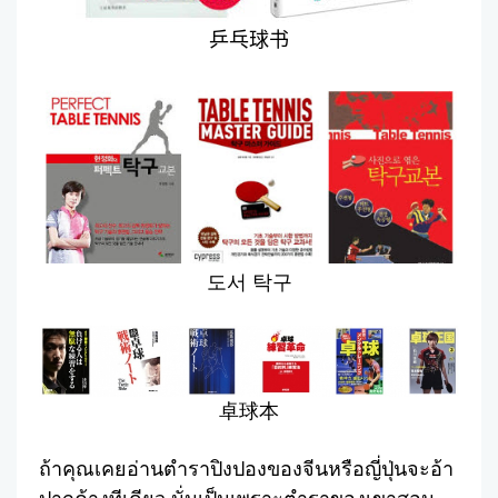
乒乓球书
도서 탁구
卓球本
ถ้าคุณเคยอ่านตำราปิงปองของจีนหรือญี่ปุ่นจะอ้า