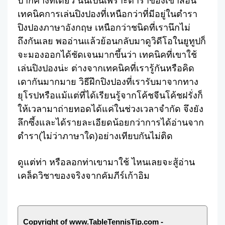
ปากค้างทีเดียว นั่นเป็นเพราะตำราของเขาสอน
เทคนิคการเล่นปิงปองที่เหนือกว่าที่มีอยู่ในตำรา
ปิงปองภาษาอังกฤษ เหนือกว่าชนิดที่เรานึกไม่
ถึงกันเลย พออ่านแล้วย้อนกลับมาดูวิดีโอในยูทูปก็
จะมองออกได้ชัดเจนมากขึ้นว่า เทคนิคที่เขาใช้
เล่นปิงปองน่ะ ต่างจากเทคนิคที่เรารู้กันหรือคิด
เดากันมากมาย วิธีฝึกปิงปองที่เรารับมาจากทาง
ยุโรปหรือแม้แต่ที่ได้เรียนรู้จากโค้ชจีนโค้ชฝรั่งก็
ให้เวลามาถ่ายทอดได้แค่ในช่วงเวลาจำกัด จึงยัง
ลึกซึ้งและได้รายละเอียดน้อยกว่าการได้อ่านจาก
ตำรา(ไม่ว่าภาษาใด)อย่างเทียบกันไม่ติด
ดูแต่ท่า หรือลอกท่าเขามาใช้ ไหนเลยจะสู้อ่าน
เคล็ดวิชาของจริงจากคัมภีร์เก้าอิม
Copyright of www.TableTennisTip.com -