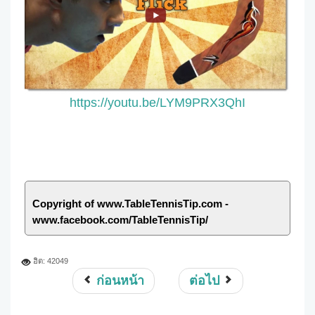
https://youtu.be/LYM9PRX3QhI
Copyright of www.TableTennisTip.com -
www.facebook.com/TableTennisTip/
ฮิต: 42049
ก่อนหน้า
ต่อไป