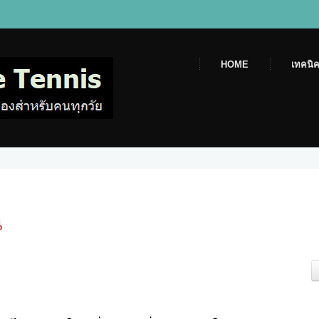
HOME
เทคนิค
น