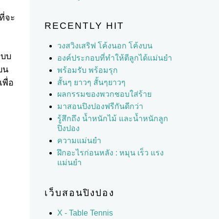
ี่จะ
RECENTLY HIT
วงสวิงเสริฟ โค้งนอก โค้งบน
แบบ
องค์ประกอบที่ทำให้ตีลูกได้แม่นยำ
นบน
พร้อมรับ พร้อมรุก
พื่อ
สั้นๆ ยาวๆ สั้นๆยาวๆ
ผลกรรมของพวกชอบใส่ร้าย
มาสอนปิงปองฟรีกันดีกว่า
รู้สึกถึง น้ำหนักไม้ และน้ำหนักลูก
ปิงปอง
ความแม่นยำ
ฝึกอะไรก่อนหลัง : หมุน เร็ว แรง
แม่นยำ
เว็บสอนปิงปอง
X - Table Tennis