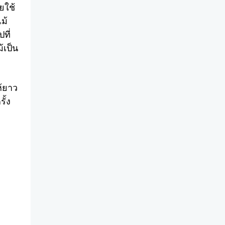
ยใช้
ม้
ที่
้เป็น
ห้ยาว
ั้ง