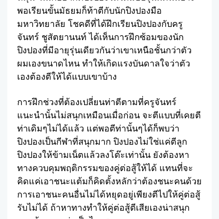
พอเรียนขั้นมัธยมก็ท้าตีกับนักปิงปองมือ
มหาวิทยาลัย โชคดีที่ได้ฝึกเรียนปิงปองกับครู
จันทร์ ชูสัตยานนท์ ได้เห็นการฝึกซ้อมของนัก
ปิงปองที่มีอายุรุ่นเดียวกันว่าเขาเหนือชั้นกว่าตัว
ผมเองขนาดไหน ทำให้เกิดแรงบันดาลใจว่าตัว
เองต้องตีให้ได้แบบเขาบ้าง
การฝึกช่วงที่ต้องเปลี่ยนท่าตีตามที่ครูจันทร์
แนะนำนั้นไม่สนุกเหมือนเมื่อก่อน จะตีแบบที่เคยตี
ท่าเดิมๆไม่ได้แล้ว แต่พอตีท่านั้นๆได้ก็พบว่า
ปิงปองเป็นกีฬาที่สนุกมาก ปิงปองไม่ใช่แค่ตีลูก
ปิงปองให้ข้ามเน็ตแล้วลงโต๊ะเท่านั้น ยังต้องหา
ทางควบคุมพฤติกรรมของคู่ต่อสู้ให้ได้ แทนที่จะ
คิดแค่เอาชนะแต้มก็คิดตั้งหลักว่าต้องชนะคนด้วย
การเอาชนะคนอื่นไม่ได้หยุดอยู่เพียงตีไปให้คู่ต่อสู้
รับไม่ได้ ถ้าหาทางทำให้คู่ต่อสู้ตีเสียเองน่าสนุก