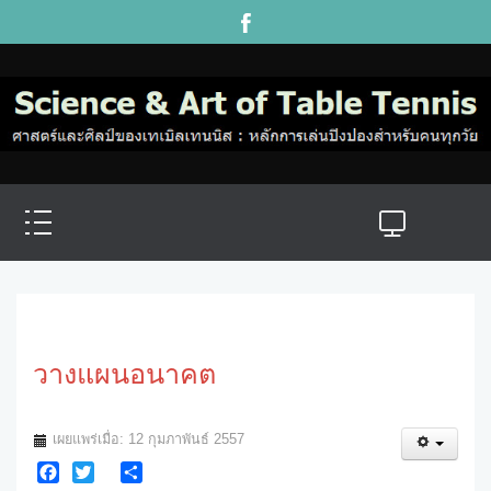
วางแผนอนาคต
เผยแพร่เมื่อ: 12 กุมภาพันธ์ 2557